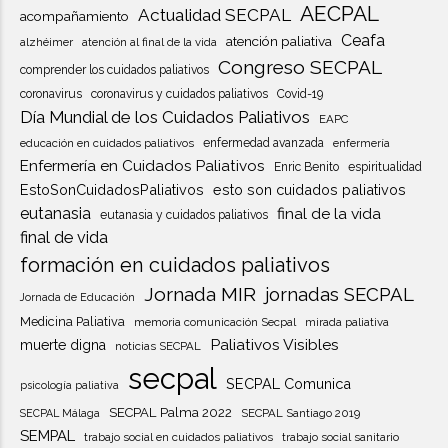
AECPAL
Actualidad SECPAL
acompañamiento
Ceafa
atención paliativa
alzhéimer
atención al final de la vida
Congreso SECPAL
comprender los cuidados paliativos
coronavirus
coronavirus y cuidados paliativos
Covid-19
Día Mundial de los Cuidados Paliativos
EAPC
educación en cuidados paliativos
enfermedad avanzada
enfermería
Enfermería en Cuidados Paliativos
Enric Benito
espiritualidad
EstoSonCuidadosPaliativos
esto son cuidados paliativos
eutanasia
final de la vida
eutanasia y cuidados paliativos
final de vida
formación en cuidados paliativos
Jornada MIR
jornadas SECPAL
Jornada de Educación
Medicina Paliativa
memoria comunicación Secpal
mirada paliativa
Paliativos Visibles
muerte digna
noticias SECPAL
secpal
SECPAL Comunica
psicología paliativa
SECPAL Palma 2022
SECPAL Santiago 2019
SECPAL Málaga
SEMPAL
trabajo social en cuidados paliativos
trabajo social sanitario